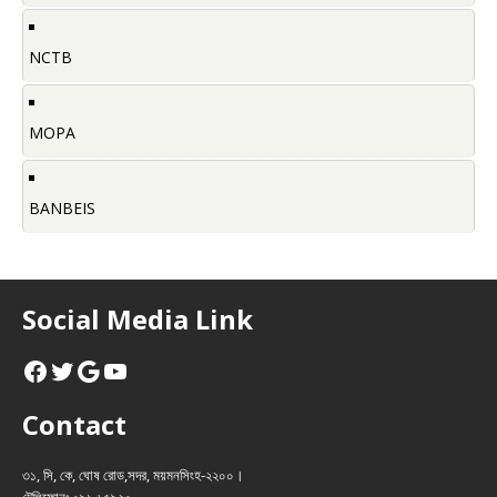
NCTB
MOPA
BANBEIS
Social Media Link
Contact
৩১, সি, কে, ঘোষ রোড,সদর, ময়মনসিংহ-২২০০।
টেলিফোনঃ ০৯১ ৬৫৯২০