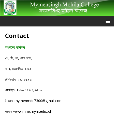
Contact
অধ্যক্ষের কার্যালয়
৩১, সি, কে, ঘোষ রোড,
সদর, ময়মনসিংহ-২২০০।
টেলিফোনঃ ০৯১ ৬৫৯২০
মোবাইলঃ +৮৮০ ১৭৭৫২১৯৪০৬
ই-মেলঃ mymenmdc7300@gmail.com
ওয়েবঃ www.mmcmym.edu.bd